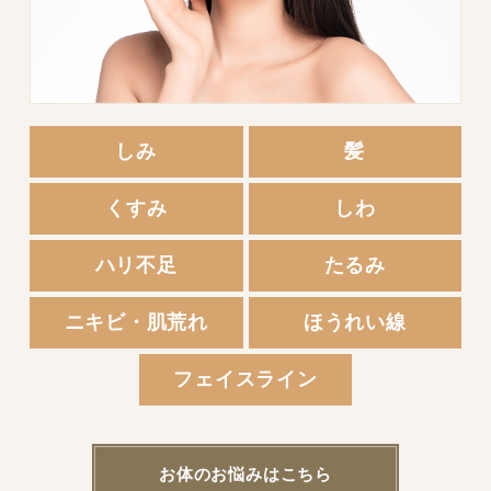
しみ
髪
くすみ
しわ
ハリ不足
たるみ
ニキビ・肌荒れ
ほうれい線
フェイスライン
お体のお悩みはこちら