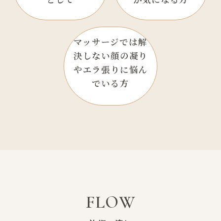
マッサージでは
解
決しない顔の
凝り
やエラ張りに
悩ん
でいる方
FLOW