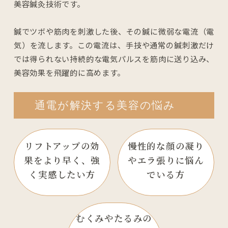
美容鍼灸技術です。
鍼でツボや筋肉を刺激した後、その鍼に微弱な電流（電
気）を流します。この電流は、手技や通常の鍼刺激だけ
では得られない持続的な電気パルスを筋肉に送り込み、
美容効果を飛躍的に高めます。
通電が解決する美容の悩み
リフトアップの効
慢性的な顔の凝り
果を
より早く、
強
や
エラ張りに
悩ん
く実感したい方
でいる方
むくみやたるみの