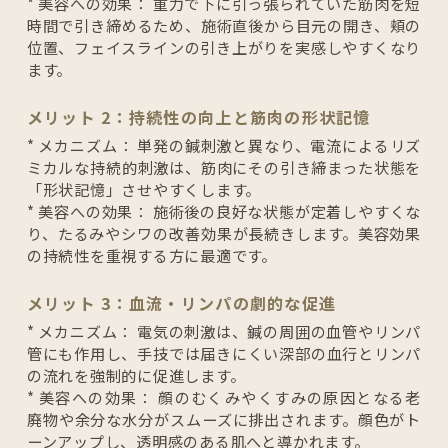
* 美容への効果： 重力で下に引っ張られていた筋肉を短
時間で引き締めるため、施術直後から目元の開き、頬の
位置、フェイスラインの引き上がりを実感しやすくなり
ます。
メリット 2：持続性の向上と筋肉の形状記憶
* メカニズム： 単発の鍼刺激と異なり、電流によるリズ
ミカルな持続的刺激は、筋肉にその引き締まった状態を
「形状記憶」させやすくします。
* 美容への効果： 施術後の良好な状態が定着しやすくな
り、たるみやシワの改善効果が長続きします。美容効果
の持続性を重視する方に最適です。
メリット 3：血流・リンパの劇的な促進
* メカニズム： 電気の刺激は、鍼の周囲の血管やリンパ
管にも作用し、手技では届きにくい深部の血行とリンパ
の流れを強制的に促進します。
* 美容への効果： 顔のむくみやくすみの原因となる老
廃物や余分な水分がスムーズに排出されます。顔色がト
ーンアップし、透明感のある肌へと導かれます。