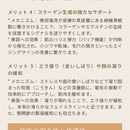
メリット 4：コラーゲン生成の強力なサポート
* メカニズム： 微弱電流が皮膚の真皮層にある線維芽細
胞に働きかけることで、コラーゲンやエラスチンの生成
を促進するシグナルを送りやすくします。
* 美容への効果： 肌のハリと弾力（バリア機能）が内側
から強化され、小ジワや乾燥、毛穴の開きといったエイ
ジングサインの改善に繋がります。
メリット 5：エラ張り（食いしばり）や顔の凝り
の緩和
* メカニズム： ストレスや歯の食いしばりなどで凝り固
まった咬筋（こうきん）などの深層筋に、電気の振動で
効率的にアプローチし、筋肉を緩めます。
* 美容への効果： 凝りが取れることで、エラ張りが緩和
し、本来の滑らかなフェイスラインへと近づきます。ま
た、顎関節の緊張緩和にも役立ちます。