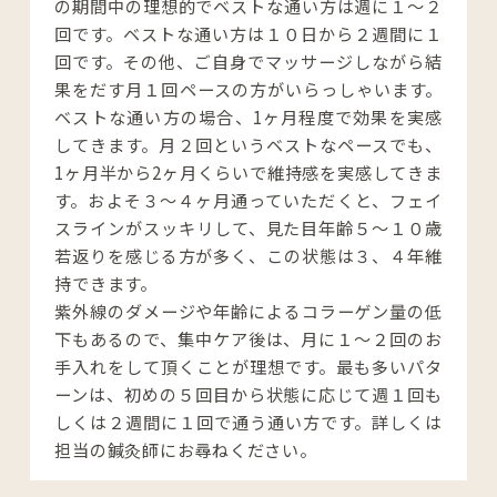
の期間中の理想的でベストな通い方は週に１〜２
回です。ベストな通い方は１０日から２週間に１
回です。その他、ご自身でマッサージしながら結
果をだす月１回ペースの方がいらっしゃいます。
ベストな通い方の場合、1ヶ月程度で効果を実感
してきます。月２回というベストなペースでも、
1ヶ月半から2ヶ月くらいで維持感を実感してきま
す。およそ３〜４ヶ月通っていただくと、フェイ
スラインがスッキリして、見た目年齢５〜１０歳
若返りを感じる方が多く、この状態は３、４年維
持できます。

紫外線のダメージや年齢によるコラーゲン量の低
下もあるので、集中ケア後は、月に１〜２回のお
手入れをして頂くことが理想です。最も多いパタ
ーンは、初めの５回目から状態に応じて週１回も
しくは２週間に１回で通う通い方です。詳しくは
担当の鍼灸師にお尋ねください。